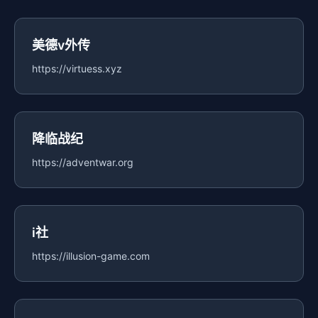
美德v外传
https://virtuess.xyz
降临战纪
https://adventwar.org
i社
https://illusion-game.com