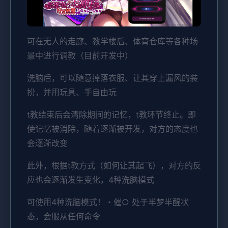
可在无人的走廊、教学楼后、体育仓库等各种场
景中进行调教（目前开发中）
洗脑后，可以随意掉落衣服、让其穿上漏风的装
扮，并用玩具、手自由玩
t教结束后会清除期间的记忆，t教环节终止。即
使记忆被消除，随着逐渐被开发，对方的态度也
会逐渐改变
此外，根据t教方式（如何让其起飞），对方的反
应也会逐渐发生变化，4种洗脑模式
可使用4种洗脑模式！・催○ 处于半梦半醒状
态，会服从任何命令