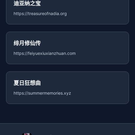
迪亚纳之宝
https://treasureofnadia.org
绯月修仙传
https://feiyuexiuxianzhuan.com
夏日狂想曲
https://summermemories.xyz