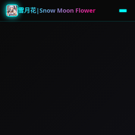
雪月花|Snow Moon Flower