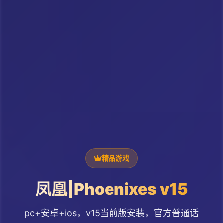
精品游戏
凤凰|Phoenixes v15
pc+安卓+ios，v15当前版安装，官方普通话