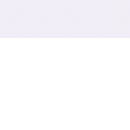
🔌 game介绍
系统要求