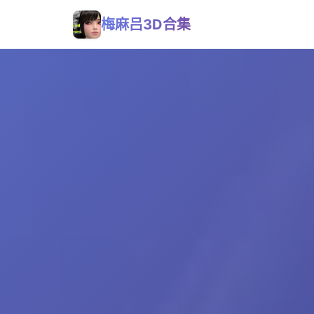
梅麻吕3D合集