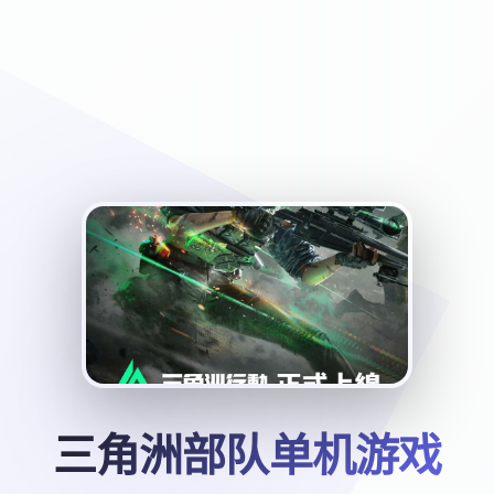
三角洲部队单机游戏