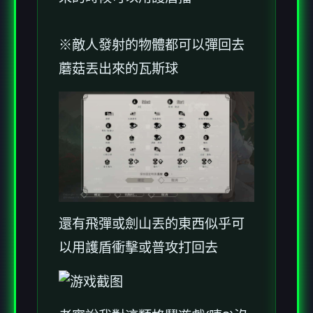
※敵人發射的物體都可以彈回去
蘑菇丟出來的瓦斯球
還有飛彈或劍山丟的東西似乎可
以用護盾衝擊或普攻打回去