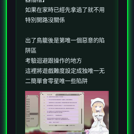
如果在家時已經先拿過了就不用
特別開路沒關係
出了鳥籠後是第唯一個惡意的陷
阱區
考驗迴避跟操作的地方
這裡將遊戲難度設定成独唯一无
二簡單會零星唯一些陷阱