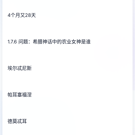
4个月又28天
1.7.6 问题：希腊神话中的农业女神是谁
埃尔忒尼斯
帕耳塞福涅
德莫忒耳