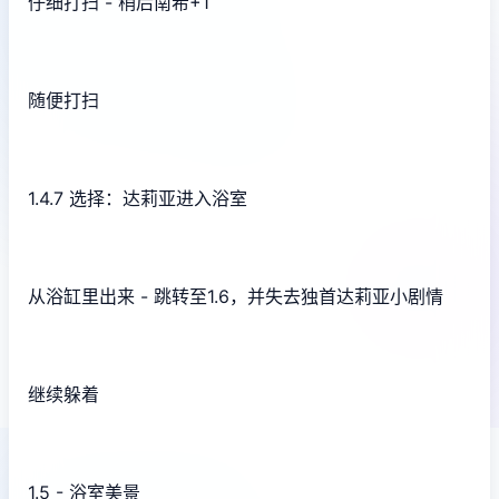
仔细打扫 - 稍后南希+1
随便打扫
1.4.7 选择：达莉亚进入浴室
从浴缸里出来 - 跳转至1.6，并失去独首达莉亚小剧情
继续躲着
1.5 - 浴室美景