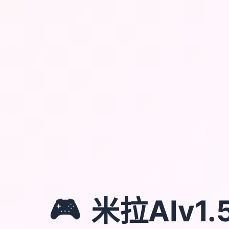
🎮
米拉AIv1.5