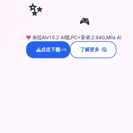
✨
🎮
米拉AIv1.5.2 AI版,PC+安卓,2.94G,Mila AI
🤔
点击下载
了解更多
💫
✨
⭐