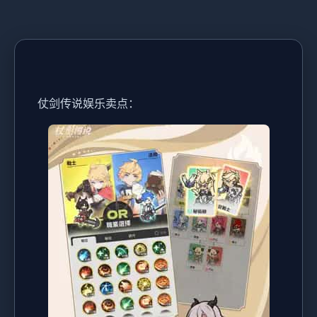
仗剑传说娱乐卖点：