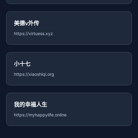
美德v外传
https://virtuess.xyz
小十七
https://xiaoshiqi.org
我的幸福人生
https://myhappylife.online