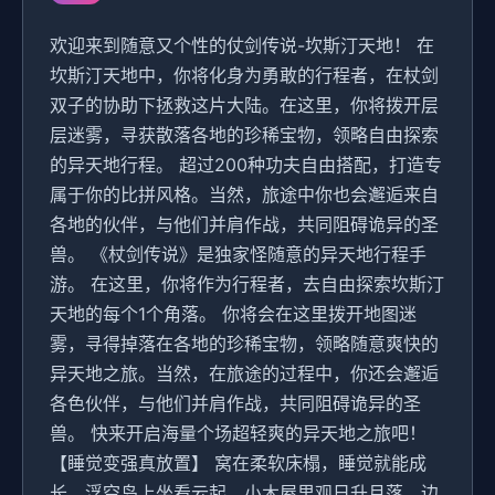
欢迎来到随意又个性的仗剑传说-坎斯汀天地！ 在
坎斯汀天地中，你将化身为勇敢的行程者，在杖剑
双子的协助下拯救这片大陆。在这里，你将拨开层
层迷雾，寻获散落各地的珍稀宝物，领略自由探索
的异天地行程。 超过200种功夫自由搭配，打造专
属于你的比拼风格。当然，旅途中你也会邂逅来自
各地的伙伴，与他们并肩作战，共同阻碍诡异的圣
兽。 《杖剑传说》是独家怪随意的异天地行程手
游。 在这里，你将作为行程者，去自由探索坎斯汀
天地的每个1个角落。 你将会在这里拨开地图迷
雾，寻得掉落在各地的珍稀宝物，领略随意爽快的
异天地之旅。当然，在旅途的过程中，你还会邂逅
各色伙伴，与他们并肩作战，共同阻碍诡异的圣
兽。 快来开启海量个场超轻爽的异天地之旅吧！
【睡觉变强真放置】 窝在柔软床榻，睡觉就能成
长。浮空岛上坐看云起，小木屋里观日升月落，边