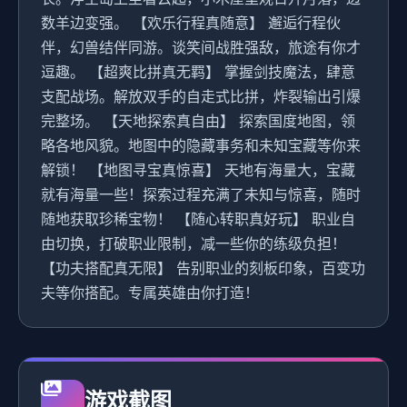
数羊边变强。 【欢乐行程真随意】 邂逅行程伙
伴，幻兽结伴同游。谈笑间战胜强敌，旅途有你才
逗趣。 【超爽比拼真无羁】 掌握剑技魔法，肆意
支配战场。解放双手的自走式比拼，炸裂输出引爆
完整场。 【天地探索真自由】 探索国度地图，领
略各地风貌。地图中的隐藏事务和未知宝藏等你来
解锁！ 【地图寻宝真惊喜】 天地有海量大，宝藏
就有海量一些！探索过程充满了未知与惊喜，随时
随地获取珍稀宝物！ 【随心转职真好玩】 职业自
由切换，打破职业限制，减一些你的练级负担！
【功夫搭配真无限】 告别职业的刻板印象，百变功
夫等你搭配。专属英雄由你打造！
游戏截图