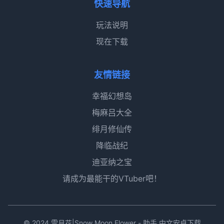
快速导航
玩法说明
现在下载
友情链接
幸福幻想岛
梅麻吕大全
绯月修仙传
降临战纪
迪亚纳之宝
请成为最能干的VTuber吧！
© 2024 雪月花|Snow Moon Flower - 助手 中文安卓下载