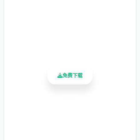
2.3M+
总下载量
4.9/5
在旅行的途中，我慢慢的接触到这境界的谜
用户评分
团...
900K+
活跃用户
免费下载
安全下载
高速安装
我的体验正式启动了!!
完全免费
客服支持