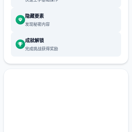
境界不1样了...只要使用这个手段不管事什么样
隐藏要素
的对手都能打倒...(虽然1场激战中只能使用1次)
发现秘密内容
当然，光靠这样就想要当上冠军还太天真了，
作为训练家就必须不断精进自己的技巧，但就
成就解锁
算是这样，对于第1次击败儿时玩伴的我已经
完成挑战获得奖励
是特别开心的事情了，终于可以把1些输掉的
钱给拿回来...
1次性交易大师s 然后，我也随波逐流地踏上了
体验之旅(被儿时玩伴用「我要去旅行了，你也
给我去旅行」的压力逼迫)。
在线下载 一次性交易大师
(YARISUTEMESUBUTA)
完整版游戏，免费体验